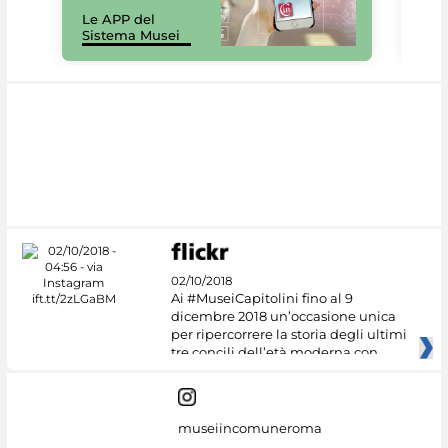
Il 
Le APP del
Mus
Sistema Musei
net
02/10/2018
Ai #MuseiCapitolini fino al 9
dicembre 2018 un’occasione unica
per ripercorrere la storia degli ultimi
tre concili dell’età moderna con
museiincomuneroma