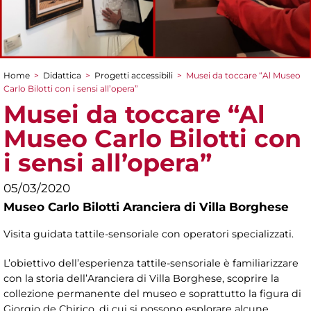
Home
>
Didattica
>
Progetti accessibili
>
Musei da toccare “Al Museo
Tu sei qui
Carlo Bilotti con i sensi all’opera”
Musei da toccare “Al
Museo Carlo Bilotti con
i sensi all’opera”
05/03/2020
Museo Carlo Bilotti Aranciera di Villa Borghese
Visita guidata tattile-sensoriale con operatori specializzati.
L’obiettivo dell’esperienza tattile-sensoriale è familiarizzare
con la storia dell’Aranciera di Villa Borghese, scoprire la
collezione permanente del museo e soprattutto la figura di
Giorgio de Chirico, di cui si possono esplorare alcune