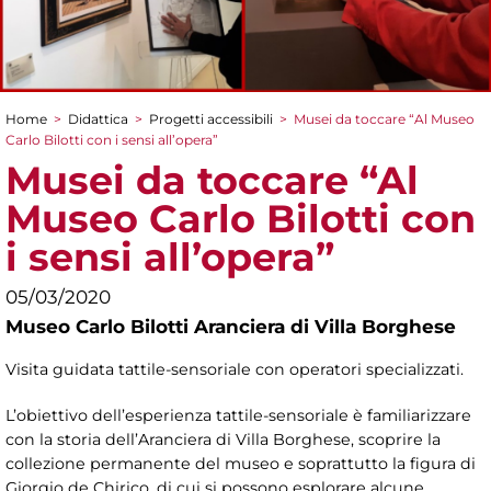
Home
>
Didattica
>
Progetti accessibili
>
Musei da toccare “Al Museo
Tu sei qui
Carlo Bilotti con i sensi all’opera”
Musei da toccare “Al
Museo Carlo Bilotti con
i sensi all’opera”
05/03/2020
Museo Carlo Bilotti Aranciera di Villa Borghese
Visita guidata tattile-sensoriale con operatori specializzati.
L’obiettivo dell’esperienza tattile-sensoriale è familiarizzare
con la storia dell’Aranciera di Villa Borghese, scoprire la
collezione permanente del museo e soprattutto la figura di
Giorgio de Chirico, di cui si possono esplorare alcune