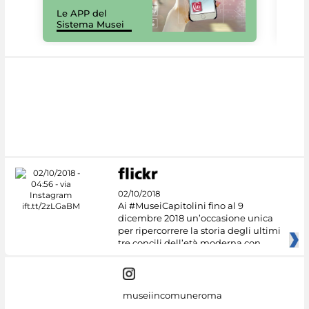
Il 
Le APP del
Mus
Sistema Musei
net
02/10/2018
Ai #MuseiCapitolini fino al 9
dicembre 2018 un’occasione unica
per ripercorrere la storia degli ultimi
tre concili dell’età moderna con
museiincomuneroma