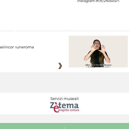
eiincomuneroma
Servizi museali