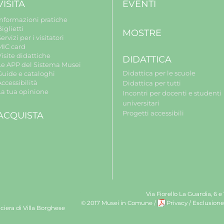
VISITA
EVENTI
Informazioni pratiche
iglietti
MOSTRE
ervizi per i visitatori
MIC card
isite didattiche
DIDATTICA
Le APP del Sistema Musei
Didattica per le scuole
Guide e cataloghi
ccessibilità
Didattica per tutti
La tua opinione
Incontri per docenti e studenti
universitari
Progetti accessibili
ACQUISTA
Via Fiorello La Guardia, 6 e
© 2017 Musei in Comune
/
Privacy
/
Esclusione
ciera di Villa Borghese