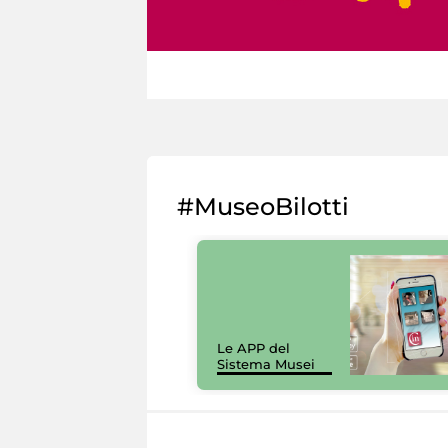
#MuseoBilotti
Le APP del
Sistema Musei