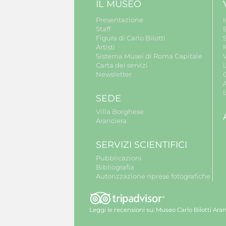
IL MUSEO
Presentazione
Staff
B
Figura di Carlo Bilotti
S
Artisti
Sistema Musei di Roma Capitale
V
Carta dei servizi
Newsletter
A
SEDE
Villa Borghese
Aranciera
SERVIZI SCIENTIFICI
Pubblicazioni
Bibliografia
Autorizzazione riprese fotografiche
Leggi le recensioni su:
Museo Carlo Bilotti Aran