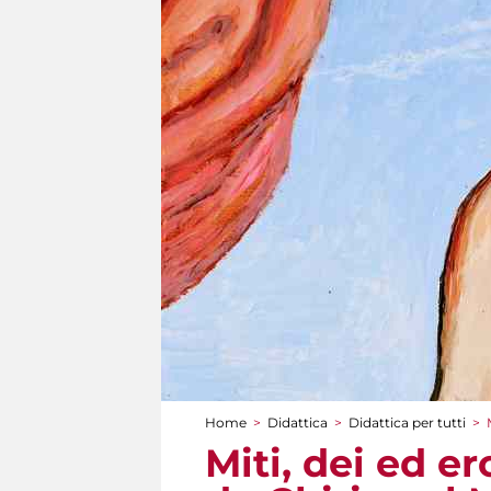
Home
>
Didattica
>
Didattica per tutti
>
Tu sei qui
Miti, dei ed er