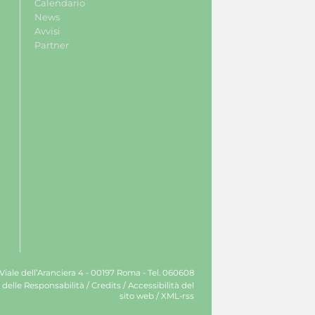
Calendario
News
Avvisi
Partner
 Viale dell’Aranciera 4 - 00197 Roma - Tel. 060608
 delle Responsabilità
/
Credits
/
Accessibilità del
sito web
/
XML-rss