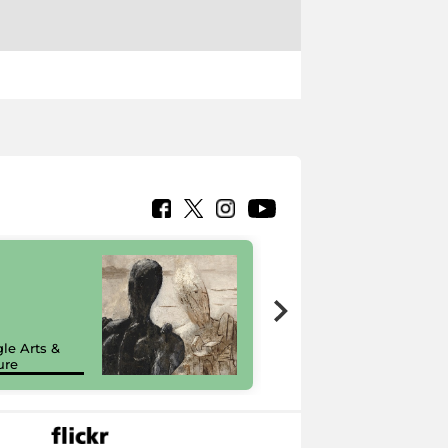
7 nuovi in-
painting tour
sulla piattaforma
le Arts &
Google Arts &
ure
Culture