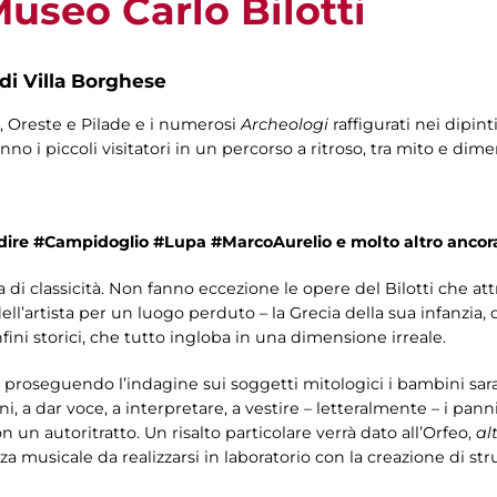
Museo Carlo Bilotti
 di Villa Borghese
, Oreste e Pilade e i numerosi
Archeologi
raffigurati nei dipint
no i piccoli visitatori in un percorso a ritroso, tra mito e dime
 dire #Campidoglio #Lupa #MarcoAurelio e molto altro an
a di classicità. Non fanno eccezione le opere del Bilotti che attr
ell’artista per un luogo perduto – la Grecia della sua infanzia, 
nfini storici, che tutto ingloba in una dimensione irreale.
proseguendo l’indagine sui soggetti mitologici i bambini sar
a dar voce, a interpretare, a vestire – letteralmente – i panni
n un autoritratto. Un risalto particolare verrà dato all’Orfeo,
al
 musicale da realizzarsi in laboratorio con la creazione di stru