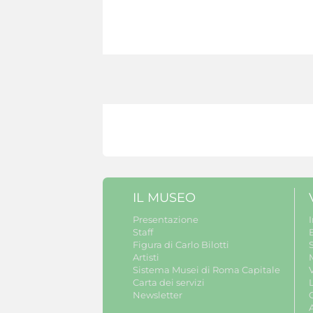
IL MUSEO
Presentazione
Staff
B
Figura di Carlo Bilotti
S
Artisti
Sistema Musei di Roma Capitale
V
Carta dei servizi
Newsletter
A