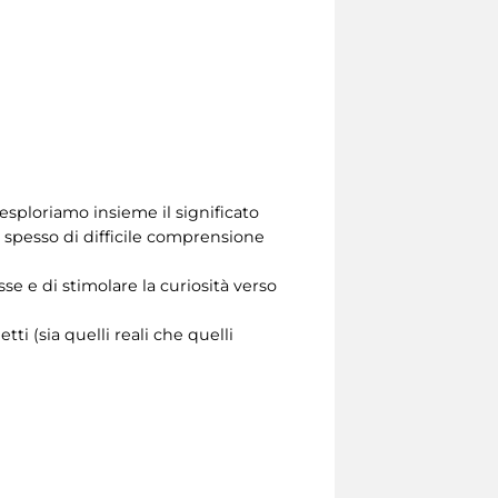
 esploriamo insieme il significato
no spesso di difficile comprensione
se e di stimolare la curiosità verso
i (sia quelli reali che quelli