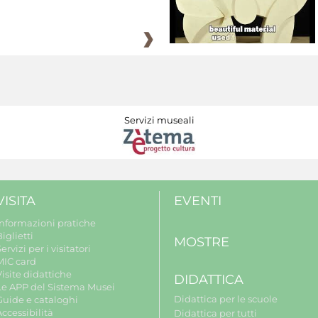
Servizi museali
VISITA
EVENTI
Informazioni pratiche
iglietti
MOSTRE
ervizi per i visitatori
MIC card
isite didattiche
DIDATTICA
Le APP del Sistema Musei
Didattica per le scuole
Guide e cataloghi
ccessibilità
Didattica per tutti