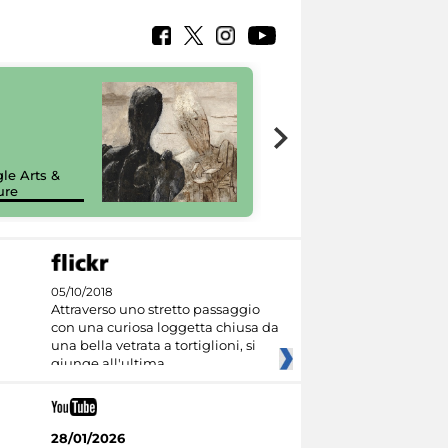
7 nuovi in-
painting tour
sulla piattaforma
le Arts &
Google Arts &
ure
Culture
05/10/2018
Attraverso uno stretto passaggio
con una curiosa loggetta chiusa da
una bella vetrata a tortiglioni, si
giunge all'ultima
28/01/2026