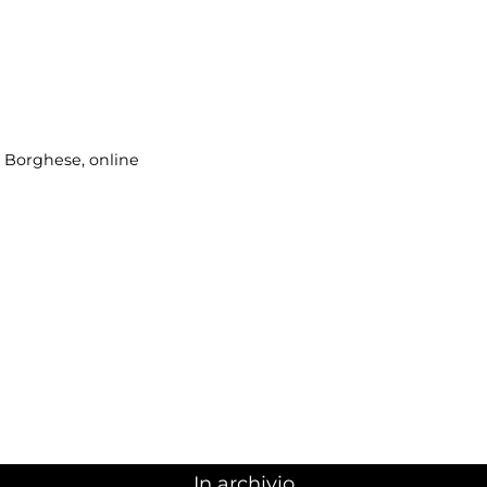
la Borghese
, online
In archivio