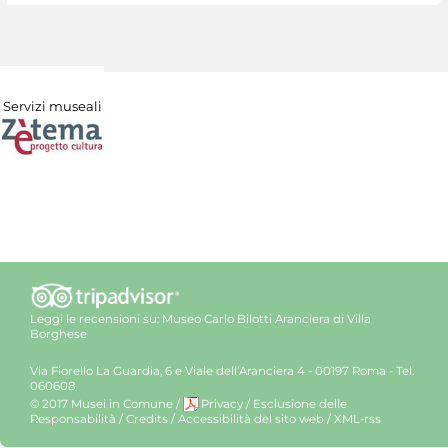
Servizi museali
Leggi le recensioni su:
Museo Carlo Bilotti Aranciera di Villa
Borghese
Via Fiorello La Guardia, 6 e Viale dell’Aranciera 4 - 00197 Roma - Tel.
060608
© 2017 Musei in Comune
/
Privacy
/
Esclusione delle
Responsabilità
/
Credits
/
Accessibilità del sito web
/
XML-rss