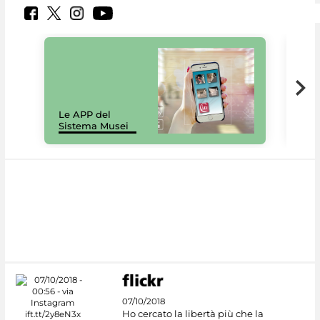
Il 
Le APP del
Mus
Sistema Musei
net
07/10/2018
Ho cercato la libertà più che la