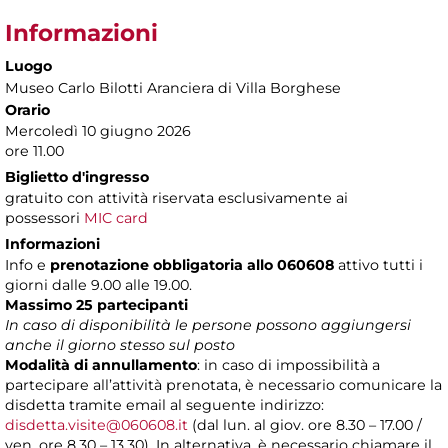
Informazioni
Luogo
Museo Carlo Bilotti Aranciera di Villa Borghese
Orario
Mercoledì 10 giugno 2026
ore 11.00
Biglietto d'ingresso
gratuito con attività riservata esclusivamente ai
possessori
MIC card
Informazioni
Info e
prenotazione obbligatoria allo 060608
attivo tutti i
giorni dalle 9.00 alle 19.00.
Massimo 25 partecipanti
In caso di disponibilità le persone possono aggiungersi
anche il giorno stesso sul posto
Modalità di annullamento
: in caso di impossibilità a
partecipare all’attività prenotata, è necessario comunicare la
disdetta tramite email al seguente indirizzo:
disdetta.visite@060608.it
(dal lun. al giov. ore 8.30 – 17.00 /
ven. ore 8.30 – 13.30). In alternativa, è necessario chiamare il