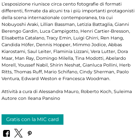
L’esposizione riunisce circa cento fotografie di formati
differenti, firmate da alcuni tra i più importanti protagonisti
della scena internazionale contemporanea, tra cui
Nobuyoshi Araki, Lillian Bassman, Letizia Battaglia, Gianni
Berengo Gardin, Luca Campigotto, Henri Cartier-Bresson,
Elisabetta Catalano, Tracy Emin, Luigi Ghirri, Ren Hang,
Candida Höfer, Dennis Hopper, Mimmo Jodice, Abbas
Kiarostami, Saul Leiter, Flaminia Lizzani, Vera Lutter, Dora
Maar, Man Ray, Domingo Milella, Tina Modotti, Abelardo
Morell, Youssef Nabil, Shirin Neshat, Gianluca Pollini, Herb
Ritts, Thomas Ruff, Mario Schifano, Cindy Sherman, Paolo
Ventura, Edward Weston e Francesca Woodman.
Attività a cura di Alessandra Mauro, Roberto Koch, Suleima
Autore con Ileana Pansino
Gratis con la MIC card