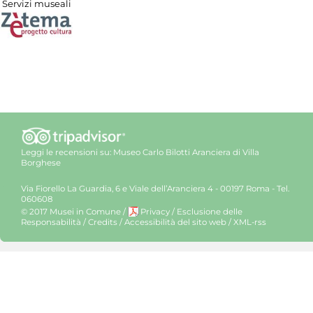
Servizi museali
Leggi le recensioni su:
Museo Carlo Bilotti Aranciera di Villa
Borghese
Via Fiorello La Guardia, 6 e Viale dell’Aranciera 4 - 00197 Roma - Tel.
060608
© 2017 Musei in Comune
/
Privacy
/
Esclusione delle
Responsabilità
/
Credits
/
Accessibilità del sito web
/
XML-rss