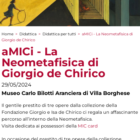
Home
>
Didattica
>
Didattica per tutti
>
aMICi - La Neometafisica di
Tu sei qui
Giorgio de Chirico
aMICi - La
Neometafisica di
Giorgio de Chirico
29/05/2024
Museo Carlo Bilotti Aranciera di Villa Borghese
Il gentile prestito di tre opere dalla collezione della
Fondazione Giorgio e Isa de Chirico ci regala un affascinante
percorso all’interno della Neometafisica.
Visita dedicata ai possessori della
MIC card
In occasione del prestito di tre opere della collezione