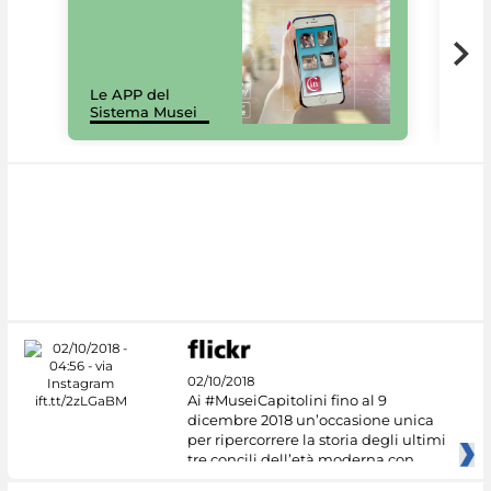
Il 
Le APP del
Mus
Sistema Musei
net
02/10/2018
Ai #MuseiCapitolini fino al 9
dicembre 2018 un’occasione unica
per ripercorrere la storia degli ultimi
tre concili dell’età moderna con