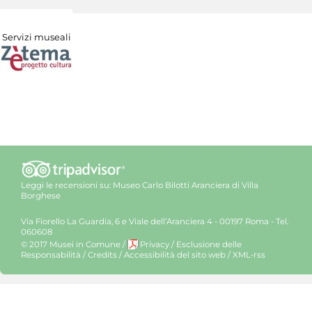
Servizi museali
Leggi le recensioni su:
Museo Carlo Bilotti Aranciera di Villa
Borghese
Via Fiorello La Guardia, 6 e Viale dell’Aranciera 4 - 00197 Roma - Tel.
060608
© 2017 Musei in Comune
/
Privacy
/
Esclusione delle
Responsabilità
/
Credits
/
Accessibilità del sito web
/
XML-rss