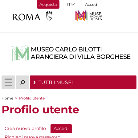
Acquista
Accedi
MUSEO CARLO BILOTTI
ARANCIERA DI VILLA BORGHESE
TUTTI I MUSEI
Home
>
Profilo utente
Tu sei qui
Profilo utente
Crea nuovo profilo
Accedi
(scheda attiva)
Schede primarie
Richiedi nuova password