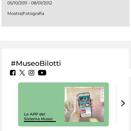
05/10/2011 - 08/01/2012
Mostra|Fotografia
#MuseoBilotti
Il 
Le APP del
Mus
Sistema Musei
net