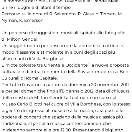
La memoria del Sole - Dal Sol Levante alla Grande Mela,
unire i luoghi e dilatare il tempo
Percorso sulle note di R. Sakamoto, P. Glass, Y. Tiersen, M.
Nyman, K. Emerson.
Un percorso di suggestioni musicali ispirato alle fotografie
di Milton Gendel.
Un suggerimento per trascorrere la domenica mattina in
modo rilassante e stimolante in alcuni degli spazi più
affascinanti di Villa Borghese.
È “Note colorate tra Oriente e Occidente” la nuova proposta
culturale e di intrattenimento della Sovraintendenza ai Beni
Culturali di Roma Capitale.
Per tutto l’inverno, a partire da domenica 20 novembre 2011
e per sei domeniche fino all’8 gennaio 2012, data di chiusura
della mostra di Milton Gendel attualmente in corso, al
Museo Carlo Bilotti nel cuore di Villa Borghese, con lo stesso
biglietto di ingresso al museo e alla mostra, sarà possibile
godere di concerti che spaziano dalla musica classica più
tradizionale, al jazz alla musica contemporanea, che
inizieranno sempre alle ore 12.00. Presentando il biglietto