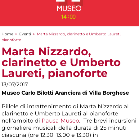
Home
>
Eventi
>
Marta Nizzardo, clarinetto e Umberto Laureti,
Tu sei qui
pianoforte
Marta Nizzardo,
clarinetto e Umberto
Laureti, pianoforte
13/07/2017
Museo Carlo Bilotti Aranciera di Villa Borghese
Pillole di intrattenimento di Marta Nizzardo al
clarinetto e Umberto Laureti al pianoforte
nell'ambito di
Pausa Museo
. Tre brevi incursioni
giornaliere musicali della durata di 25 minuti
ciascuna (ore 12.30, 13.00 e 13.30) in