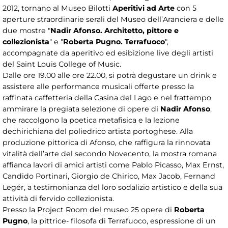
2012, tornano al Museo Bilotti
Aperitivi ad Arte
con 5
aperture straordinarie serali del Museo dell’Aranciera e delle
due mostre "
Nadir Afonso. Architetto, pittore e
collezionista
" e "
Roberta Pugno. Terrafuoco
",
accompagnate da aperitivo ed esibizione live degli artisti
del Saint Louis College of Music.
Dalle ore 19.00 alle ore 22.00, si potrà degustare un drink e
assistere alle performance musicali offerte presso la
raffinata caffetteria della Casina del Lago e nel frattempo
ammirare la pregiata selezione di opere di
Nadir Afonso
,
che raccolgono la poetica metafisica e la lezione
dechirichiana del poliedrico artista portoghese. Alla
produzione pittorica di Afonso, che raffigura la rinnovata
vitalità dell’arte del secondo Novecento, la mostra romana
affianca lavori di amici artisti come Pablo Picasso, Max Ernst,
Candido Portinari, Giorgio de Chirico, Max Jacob, Fernand
Legér, a testimonianza del loro sodalizio artistico e della sua
attività di fervido collezionista.
Presso la Project Room del museo 25 opere di
Roberta
Pugno
, la pittrice- filosofa di Terrafuoco, espressione di un