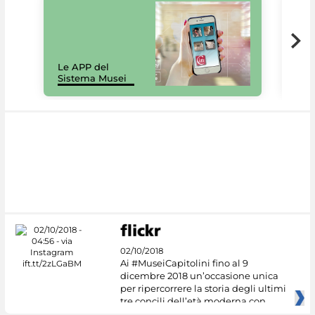
Il 
Le APP del
Mus
Sistema Musei
net
02/10/2018
Ai #MuseiCapitolini fino al 9
dicembre 2018 un’occasione unica
per ripercorrere la storia degli ultimi
tre concili dell’età moderna con