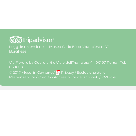
Leggi le recensioni su:
Museo Carlo Bilotti Aranciera di Villa
Borghese
Via Fiorello La Guardia, 6 e Viale dell’Aranciera 4 - 00197 Roma - Tel.
060608
© 2017 Musei in Comune
/
Privacy
/
Esclusione delle
Responsabilità
/
Credits
/
Accessibilità del sito web
/
XML-rss