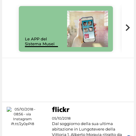
Il 
Le APP del
Mus
Sistema Musei
net
05/10/2018
Dal soggiorno della sua ultima
abitazione in Lungotevere della
Vittoria 1, Alberto Moravia ritratto da