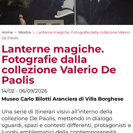
Home
>
Mostre
>
Lanterne magiche. Fotografie dalla collezione Valerio
Tu sei qui
De Paolis
Lanterne magiche.
Fotografie dalla
collezione Valerio De
Paolis
14/02 - 06/09/2026
Museo Carlo Bilotti Aranciera di Villa Borghese
Una serie di itinerari visivi all’interno della
collezione De Paolis, mettendo in dialogo
sguardi, spazi e contesti differenti, protagonisti e
luoghi emblematici della contemporaneità.