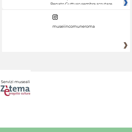
Renato Guttuso sembra scrutare
museiincomuneroma
Servizi museali