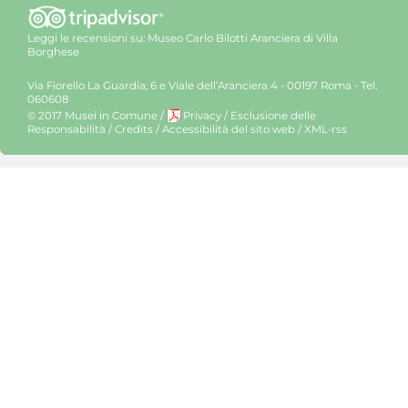
Leggi le recensioni su:
Museo Carlo Bilotti Aranciera di Villa
Borghese
Via Fiorello La Guardia, 6 e Viale dell’Aranciera 4 - 00197 Roma - Tel.
060608
© 2017 Musei in Comune
/
Privacy
/
Esclusione delle
Responsabilità
/
Credits
/
Accessibilità del sito web
/
XML-rss