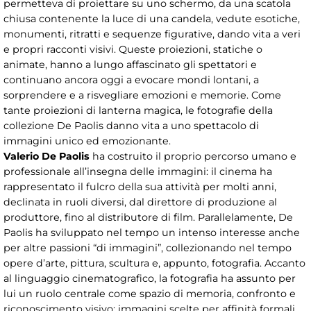
permetteva di proiettare su uno schermo, da una scatola
chiusa contenente la luce di una candela, vedute esotiche,
monumenti, ritratti e sequenze figurative, dando vita a veri
e propri racconti visivi. Queste proiezioni, statiche o
animate, hanno a lungo affascinato gli spettatori e
continuano ancora oggi a evocare mondi lontani, a
sorprendere e a risvegliare emozioni e memorie. Come
tante proiezioni di lanterna magica, le fotografie della
collezione De Paolis danno vita a uno spettacolo di
immagini unico ed emozionante.
Valerio De Paolis
ha costruito il proprio percorso umano e
professionale all’insegna delle immagini: il cinema ha
rappresentato il fulcro della sua attività per molti anni,
declinata in ruoli diversi, dal direttore di produzione al
produttore, fino al distributore di film. Parallelamente, De
Paolis ha sviluppato nel tempo un intenso interesse anche
per altre passioni “di immagini”, collezionando nel tempo
opere d’arte, pittura, scultura e, appunto, fotografia. Accanto
al linguaggio cinematografico, la fotografia ha assunto per
lui un ruolo centrale come spazio di memoria, confronto e
riconoscimento visivo: immagini scelte per affinità formali,