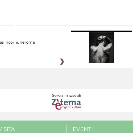
eiincomuneroma
Servizi museali
VISITA
EVENTI