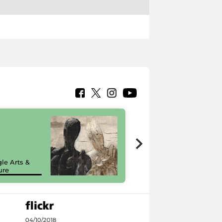
7 nuovi in-
painting tour
sulla piattaforma
le Arts &
Google Arts &
ure
Culture
04/10/2018