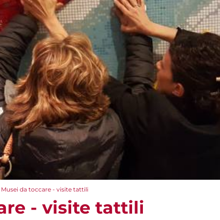
Musei da toccare - visite tattili
e - visite tattili