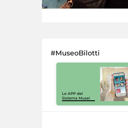
#MuseoBilotti
Le APP del
Sistema Musei