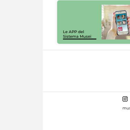
Le APP del
Sistema Musei
mus