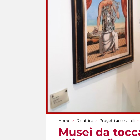
Home
>
Didattica
>
Progetti accessibili
>
Tu sei qui
Musei da tocca