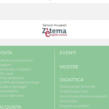
Servizi museali
VISITA
EVENTI
Informazioni pratiche
iglietti
MOSTRE
ervizi per i visitatori
MIC card
isite didattiche
DIDATTICA
Le APP del Sistema Musei
Didattica per le scuole
Guide e cataloghi
ccessibilità
Didattica per tutti
La tua opinione
Incontri per docenti e studenti
universitari
Progetti accessibili
ACQUISTA