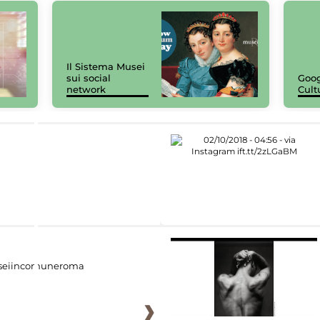
Il Sistema Musei
sui social
Goog
network
Cult
eiincomuneroma