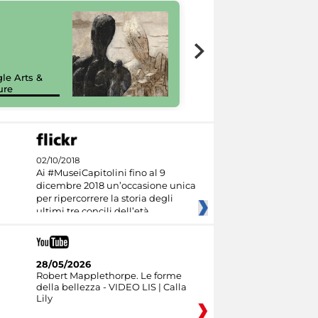
7 nuovi in-
painting tour
sulla piattaforma
le Arts &
Google Arts &
ure
Culture
02/10/2018
Ai #MuseiCapitolini fino al 9
dicembre 2018 un’occasione unica
per ripercorrere la storia degli
ultimi tre concili dell’età
28/05/2026
Robert Mapplethorpe. Le forme
della bellezza - VIDEO LIS | Calla
Lily