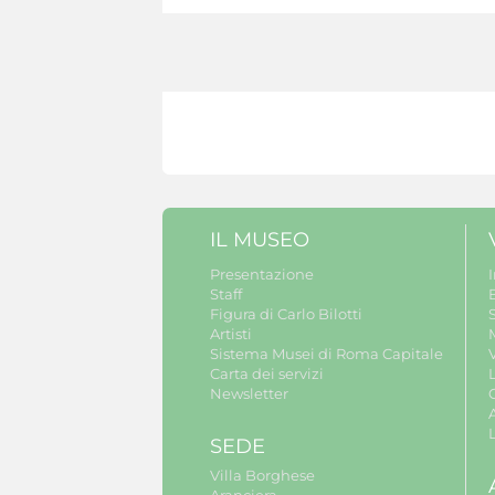
IL MUSEO
Presentazione
Staff
B
Figura di Carlo Bilotti
S
Artisti
Sistema Musei di Roma Capitale
V
Carta dei servizi
Newsletter
A
SEDE
Villa Borghese
Aranciera