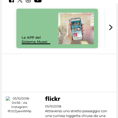
Il 
Le APP del
Mus
Sistema Musei
net
05/10/2018
Attraverso uno stretto passaggio con
una curiosa loggetta chiusa da una