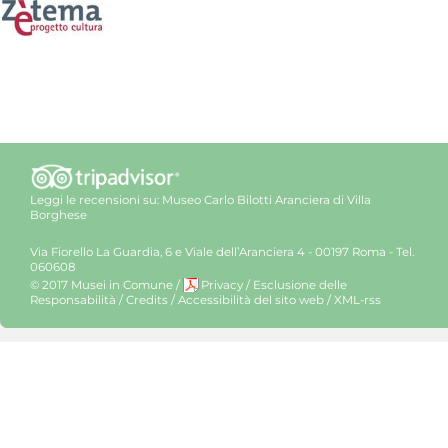
Leggi le recensioni su:
Museo Carlo Bilotti Aranciera di Villa
Borghese
Via Fiorello La Guardia, 6 e Viale dell’Aranciera 4 - 00197 Roma - Tel.
060608
© 2017 Musei in Comune
/
Privacy
/
Esclusione delle
Responsabilità
/
Credits
/
Accessibilità del sito web
/
XML-rss