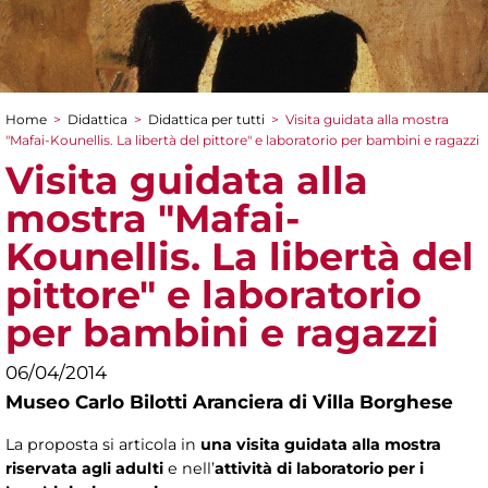
Home
>
Didattica
>
Didattica per tutti
>
Visita guidata alla mostra
Tu sei qui
"Mafai-Kounellis. La libertà del pittore" e laboratorio per bambini e ragazzi
Visita guidata alla
mostra "Mafai-
Kounellis. La libertà del
pittore" e laboratorio
per bambini e ragazzi
06/04/2014
Museo Carlo Bilotti Aranciera di Villa Borghese
La proposta si articola in
una visita guidata alla mostra
riservata agli adulti
e nell’
attività di laboratorio per i