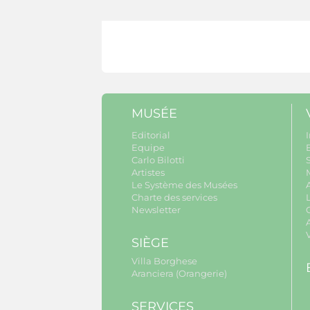
MUSÉE
Editorial
I
Equipe
B
Carlo Bilotti
S
Artistes
Le Système des Musées
Charte des services
Newsletter
A
SIÈGE
Villa Borghese
Aranciera (Orangerie)
SERVICES