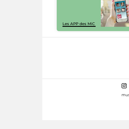
Les APP des MiC
mus