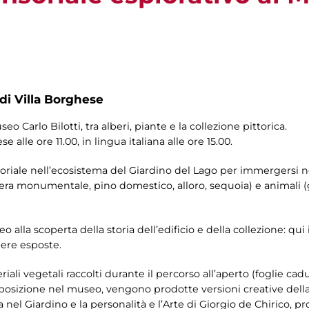
 di Villa Borghese
o Carlo Bilotti, tra alberi, piante e la collezione pittorica.
se alle ore 11.00, in lingua italiana alle ore 15.00.
soriale nell’ecosistema del Giardino del Lago per immergersi ne
era monumentale, pino domestico, alloro, sequoia) e animali (g
alla scoperta della storia dell’edificio e della collezione: qui i 
opere esposte.
riali vegetali raccolti durante il percorso all’aperto (foglie ca
isposizione nel museo, vengono prodotte versioni creative della
a nel Giardino e la personalità e l’Arte di Giorgio de Chirico, p