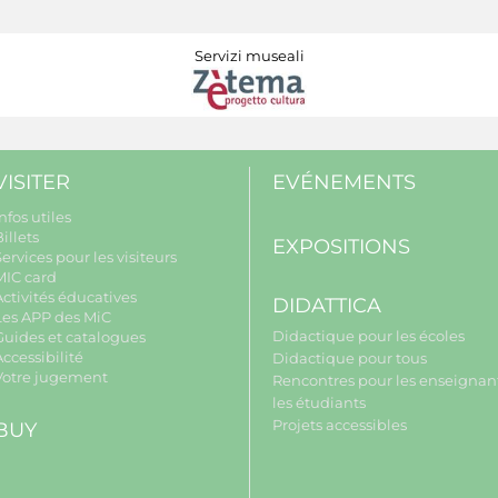
Servizi museali
VISITER
EVÉNEMENTS
nfos utiles
illets
EXPOSITIONS
ervices pour les visiteurs
MIC card
Activités éducatives
DIDATTICA
Les APP des MiC
Didactique pour les écoles
Guides et catalogues
ccessibilité
Didactique pour tous
Votre jugement
Rencontres pour les enseignant
les étudiants
Projets accessibles
BUY