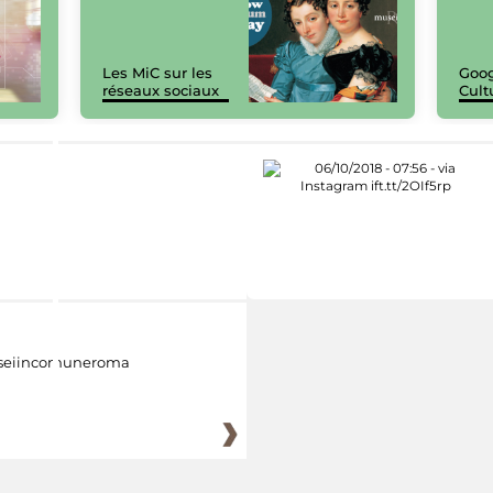
Les MiC sur les
Goog
réseaux sociaux
Cult
eiincomuneroma