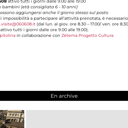
0608
attivo tutti i giorni dalle 9.00 alle 19.00
 e bambini
(età consigliata 6 - 10
anni)
 possono aggiungersi anche il giorno stesso sul posto
di impossibilità a partecipare all’attività prenotata, è necessa
.visite@060608.it
(dal lun. al giov. ore 8.30 – 17.00/ ven. ore 8.3
ivo tutti i giorni dalle ore 9.00 alle 19.00).
pitolina
in collaborazione con
Zètema Progetto Cultura
En archive