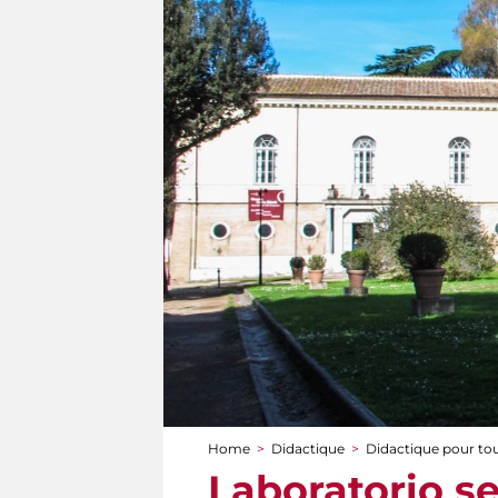
Home
>
Didactique
>
Didactique pour to
You are here
Laboratorio se