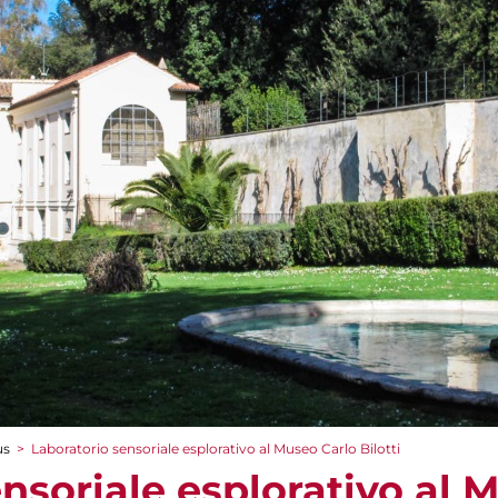
us
>
Laboratorio sensoriale esplorativo al Museo Carlo Bilotti
nsoriale esplorativo al 