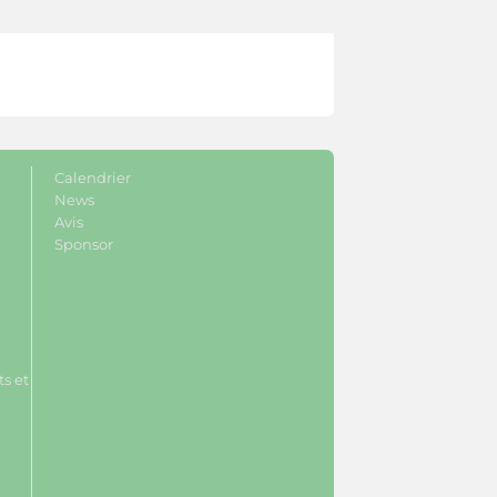
Calendrier
News
Avis
Sponsor
s et