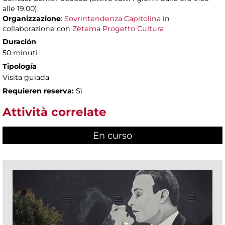
alle 19.00).
Organizzazione
:
Sovrintendenza Capitolina
in
collaborazione con
Zètema Progetto Cultura
Duración
50 minuti
Tipología
Visita guiada
Requieren reserva:
Sì
Attività correlate
En curso
(active tab)