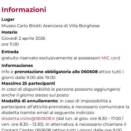
Informazioni
Lugar
Museo Carlo Bilotti Aranciera di Villa Borghese
Horario
Giovedì 2 aprile 2026
ore 11.00
Entrada
gratuito riservato esclusivamente ai possessori
MIC card
Informaciones
Info e
prenotazione obbligatoria allo 060608
attivo tutti i
giorni dalle 9.00 alle 19.00.
Massimo 25 partecipanti
In caso di disponibilità le persone possono aggiungersi
anche il giorno stesso sul posto
Modalità di annullamento
: in caso di impossibilità a
partecipare all’attività prenotata, è necessario comunicare la
disdetta tramite email al seguente indirizzo:
disdetta.visite@060608.it
(dal lun. al giov. ore 8.30 – 17.00 /
ven. ore 8.30 – 13.30). In alternativa, è necessario chiamare il
Contact Center 060608 (attivo tutti i giorni dalle ore 9.00