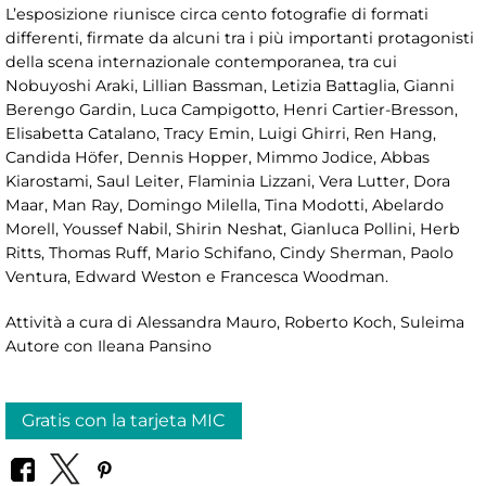
L’esposizione riunisce circa cento fotografie di formati
differenti, firmate da alcuni tra i più importanti protagonisti
della scena internazionale contemporanea, tra cui
Nobuyoshi Araki, Lillian Bassman, Letizia Battaglia, Gianni
Berengo Gardin, Luca Campigotto, Henri Cartier-Bresson,
Elisabetta Catalano, Tracy Emin, Luigi Ghirri, Ren Hang,
Candida Höfer, Dennis Hopper, Mimmo Jodice, Abbas
Kiarostami, Saul Leiter, Flaminia Lizzani, Vera Lutter, Dora
Maar, Man Ray, Domingo Milella, Tina Modotti, Abelardo
Morell, Youssef Nabil, Shirin Neshat, Gianluca Pollini, Herb
Ritts, Thomas Ruff, Mario Schifano, Cindy Sherman, Paolo
Ventura, Edward Weston e Francesca Woodman.
Attività a cura di Alessandra Mauro, Roberto Koch, Suleima
Autore con Ileana Pansino
Gratis con la tarjeta MIC