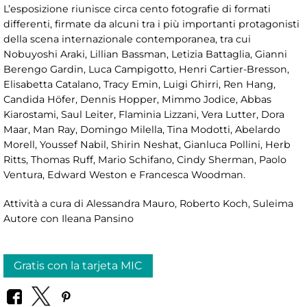
L’esposizione riunisce circa cento fotografie di formati
differenti, firmate da alcuni tra i più importanti protagonisti
della scena internazionale contemporanea, tra cui
Nobuyoshi Araki, Lillian Bassman, Letizia Battaglia, Gianni
Berengo Gardin, Luca Campigotto, Henri Cartier-Bresson,
Elisabetta Catalano, Tracy Emin, Luigi Ghirri, Ren Hang,
Candida Höfer, Dennis Hopper, Mimmo Jodice, Abbas
Kiarostami, Saul Leiter, Flaminia Lizzani, Vera Lutter, Dora
Maar, Man Ray, Domingo Milella, Tina Modotti, Abelardo
Morell, Youssef Nabil, Shirin Neshat, Gianluca Pollini, Herb
Ritts, Thomas Ruff, Mario Schifano, Cindy Sherman, Paolo
Ventura, Edward Weston e Francesca Woodman.
Attività a cura di Alessandra Mauro, Roberto Koch, Suleima
Autore con Ileana Pansino
Gratis con la tarjeta MIC