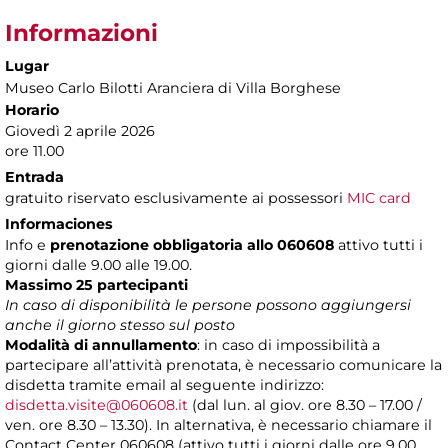
Informazioni
Lugar
Museo Carlo Bilotti Aranciera di Villa Borghese
Horario
Giovedì 2 aprile 2026
ore 11.00
Entrada
gratuito riservato esclusivamente ai possessori
MIC card
Informaciones
Info e
prenotazione obbligatoria allo 060608
attivo tutti i
giorni dalle 9.00 alle 19.00.
Massimo 25 partecipanti
In caso di disponibilità le persone possono aggiungersi
anche il giorno stesso sul posto
Modalità di annullamento
: in caso di impossibilità a
partecipare all’attività prenotata, è necessario comunicare la
disdetta tramite email al seguente indirizzo:
disdetta.visite@060608.it
(dal lun. al giov. ore 8.30 – 17.00 /
ven. ore 8.30 – 13.30). In alternativa, è necessario chiamare il
Contact Center 060608 (attivo tutti i giorni dalle ore 9.00