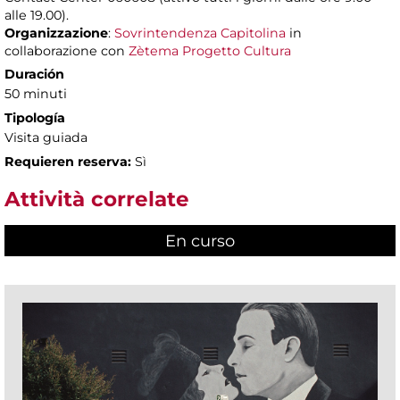
alle 19.00).
Organizzazione
:
Sovrintendenza Capitolina
in
collaborazione con
Zètema Progetto Cultura
Duración
50 minuti
Tipología
Visita guiada
Requieren reserva:
Sì
Attività correlate
En curso
(active tab)