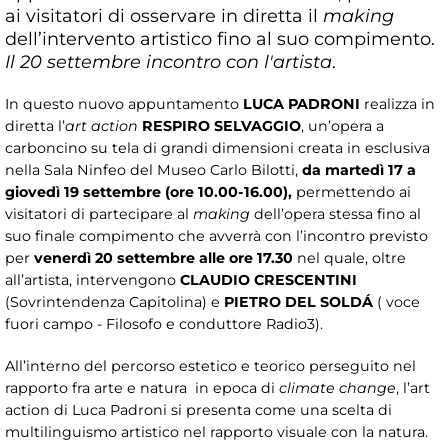
ai visitatori di osservare in diretta il
making
dell’intervento artistico fino al suo compimento.
Il 20 settembre incontro con l'artista
.
In questo nuovo appuntamento
LUCA PADRONI
realizza in
diretta l’
art action
RESPIRO SELVAGGIO
, un’opera a
carboncino su tela di grandi dimensioni creata in esclusiva
nella Sala Ninfeo del Museo Carlo Bilotti,
da martedì 17 a
giovedì 19 settembre (ore 10.00-16.00),
permettendo ai
visitatori di partecipare al
making
dell’opera stessa fino al
suo finale compimento che avverrà con l’incontro previsto
per
venerdì 20 settembre alle ore 17.30
nel quale, oltre
all’artista, intervengono
CLAUDIO CRESCENTINI
(Sovrintendenza Capitolina) e
PIETRO DEL SOLDÁ
( voce
fuori campo - Filosofo e conduttore Radio3).
All’interno del percorso estetico e teorico perseguito nel
rapporto fra arte e natura in epoca di
climate change
, l’art
action di Luca Padroni si presenta come una scelta di
multilinguismo artistico nel rapporto visuale con la natura.