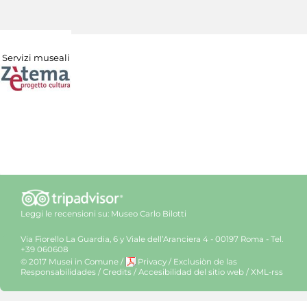
Servizi museali
Leggi le recensioni su:
Museo Carlo Bilotti
Via Fiorello La Guardia, 6 y Viale dell’Aranciera 4 - 00197 Roma - Tel.
+39 060608
© 2017 Musei in Comune
/
Privacy
/
Exclusiòn de las
Responsabilidades
/
Credits
/
Accesibilidad del sitio web
/
XML-rss