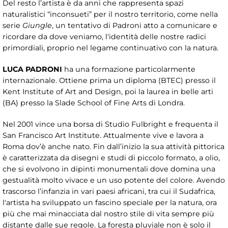
Del resto l’artista è da anni che rappresenta spazi
naturalistici “inconsueti” per il nostro territorio, come nella
serie
Giungle
, un tentativo di Padroni atto a comunicare e
ricordare da dove veniamo, l'identità delle nostre radici
primordiali, proprio nel legame continuativo con la natura.
LUCA PADRONI
ha una formazione particolarmente
internazionale. Ottiene prima un diploma (BTEC) presso il
Kent Institute of Art and Design, poi la laurea in belle arti
(BA) presso la Slade School of Fine Arts di Londra.
Nel 2001 vince una borsa di Studio Fulbright e frequenta il
San Francisco Art Institute. Attualmente vive e lavora a
Roma dov’è anche nato. Fin dall’inizio la sua attività pittorica
è caratterizzata da disegni e studi di piccolo formato, a olio,
che si evolvono in dipinti monumentali dove domina una
gestualità molto vivace e un uso potente del colore. Avendo
trascorso l’infanzia in vari paesi africani, tra cui il Sudafrica,
l'artista ha sviluppato un fascino speciale per la natura, ora
più che mai minacciata dal nostro stile di vita sempre più
distante dalle sue regole. La foresta pluviale non è solo il