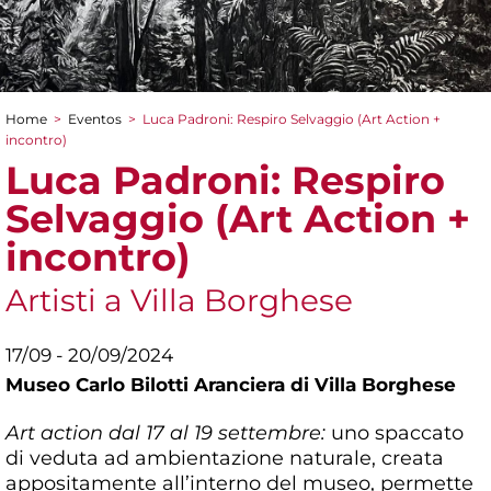
Home
>
Eventos
>
Luca Padroni: Respiro Selvaggio (Art Action +
You are here
incontro)
Luca Padroni: Respiro
Selvaggio (Art Action +
incontro)
Artisti a Villa Borghese
17/09 - 20/09/2024
Museo Carlo Bilotti Aranciera di Villa Borghese
Art action dal 17 al 19 settembre:
uno spaccato
di veduta ad ambientazione naturale, creata
appositamente all’interno del museo, permette