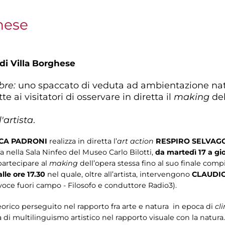
ghese
 di Villa Borghese
mbre:
uno spaccato di veduta ad ambientazione nat
e ai visitatori di osservare in diretta il
making
del
'artista
.
CA PADRONI
realizza in diretta l’
art action
RESPIRO SELVAG
a nella Sala Ninfeo del Museo Carlo Bilotti,
da martedì 17 a gi
partecipare al
making
dell’opera stessa fino al suo finale com
lle ore 17.30
nel quale, oltre all’artista, intervengono
CLAUDIO
voce fuori campo - Filosofo e conduttore Radio3).
teorico perseguito nel rapporto fra arte e natura in epoca di
cl
i multilinguismo artistico nel rapporto visuale con la natura. 