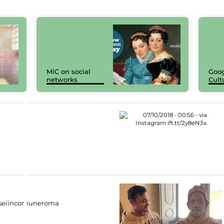
MiC on social
Goog
networks
Cult
eiincomuneroma