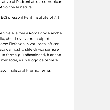
ntativo di Padroni atto a comunicare
tivo con la natura.
) presso il Kent Institute of Art
te vive e lavora a Roma dov’è anche
olio, che si evolvono in dipinti
 l’infanzia in vari paesi africani,
iata dal nostro stile di vita sempre
 sue forme più affascinanti, è anche
a minaccia, è un luogo da temere.
ato finalista al Premio Terna.