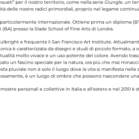
nsueti” per il nostro territorio, come nella serie
Giungle
, un te
ità delle nostre radici primordiali, proprio nel legame continua
articolarmente internazionale. Ottiene prima un diploma (BTEC
ti (BA) presso la Slade School of Fine Arts di Londra.
ulbright e frequenta il San Francisco Art Institute. Attualmen
ittorica è caratterizzata da disegni e studi di piccolo formato, a 
ità molto vivace e un uso potente del colore. Avendo trascorso
luppato un fascino speciale per la natura, ora più che mai minacc
esta pluviale non è solo il luogo dove la vita si manifesta nelle
faticosamente, è un luogo di ombre che possono nascondere un
tre personali e collettive in Italia e all'estero e nel 2010 è st