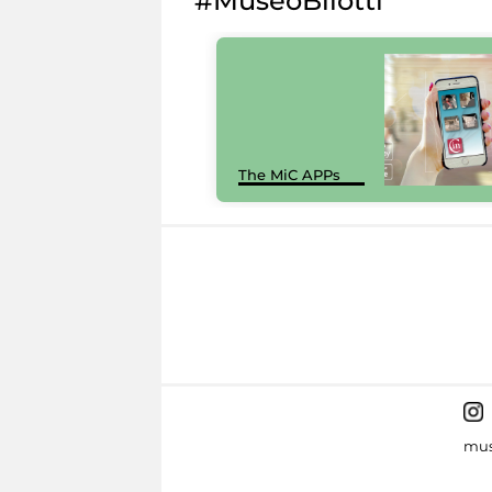
#MuseoBilotti
The MiC APPs
mus