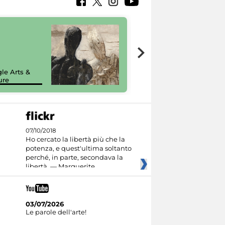
7 nuovi in-
painting tour
sulla piattaforma
le Arts &
Google Arts &
ure
Culture
07/10/2018
Ho cercato la libertà più che la
potenza, e quest'ultima soltanto
perché, in parte, secondava la
libertà. — Marguerite
03/07/2026
Le parole dell'arte!