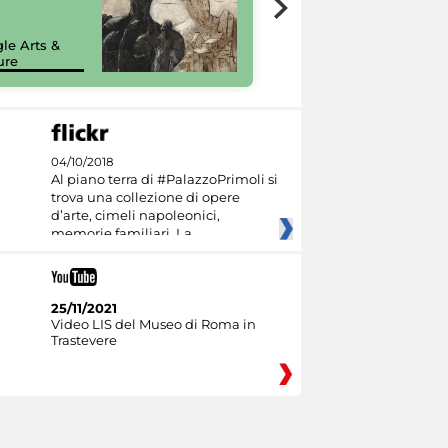
painting tour
sulla piattaforma
le Arts &
Google Arts &
ure
Culture
04/10/2018
Al piano terra di #PalazzoPrimoli si
trova una collezione di opere
d’arte, cimeli napoleonici,
memorie familiari. La
25/11/2021
Video LIS del Museo di Roma in
Trastevere