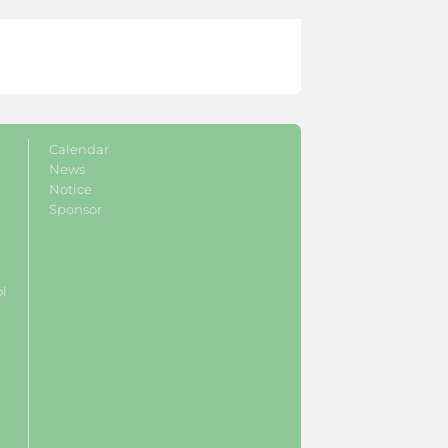
Calendar
News
Notice
Sponsor
ol