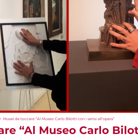
>
Musei da toccare “Al Museo Carlo Bilotti con i sensi all’opera”
re “Al Museo Carlo Bilott