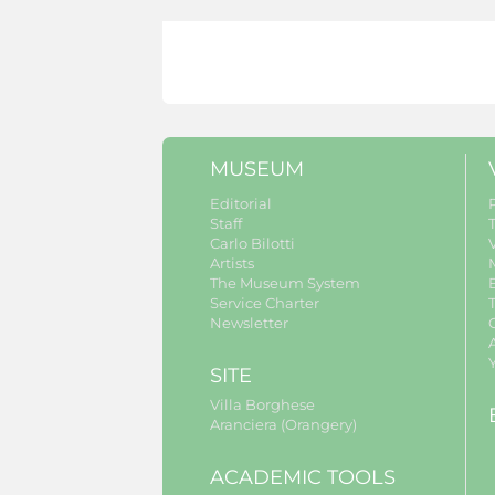
MUSEUM
Editorial
Staff
Carlo Bilotti
V
Artists
The Museum System
Service Charter
Newsletter
A
SITE
Villa Borghese
Aranciera (Orangery)
ACADEMIC TOOLS