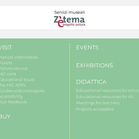
Servizi museali
VISIT
EVENTS
Pratical information
Tickets
EXHIBITIONS
isitors service
MIC card
Educational tours
DIDATTICA
The MiC APPs
Educational resources for scho
Guides and catalogues
ccessibility
Educational resources for all
Your feedback
Meetings for teachers
Projects accessible
BUY