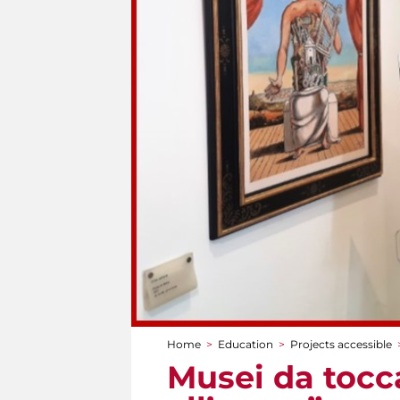
Home
>
Education
>
Projects accessible
You are here
Musei da tocca