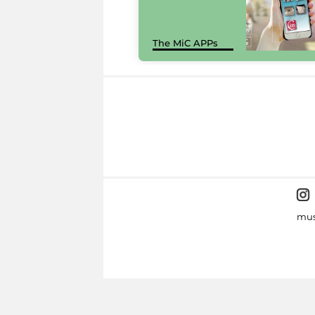
The MiC APPs
mus