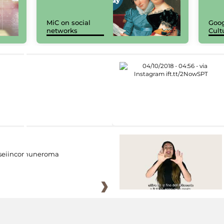
MiC on social
Goog
networks
Cult
eiincomuneroma