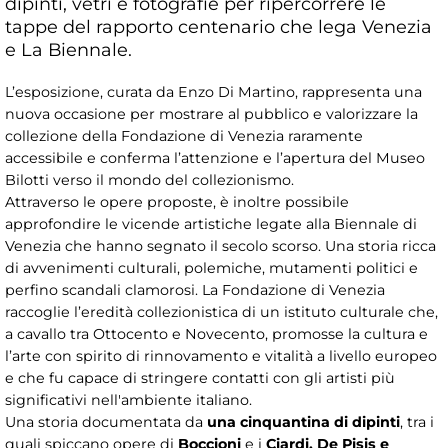
dipinti, vetri e fotografie per ripercorrere le
tappe del rapporto centenario che lega Venezia
e La Biennale.
L’esposizione, curata da Enzo Di Martino, rappresenta una
nuova occasione per mostrare al pubblico e valorizzare la
collezione della Fondazione di Venezia raramente
accessibile e conferma l’attenzione e l’apertura del Museo
Bilotti verso il mondo del collezionismo.
Attraverso le opere proposte, è inoltre possibile
approfondire le vicende artistiche legate alla Biennale di
Venezia che hanno segnato il secolo scorso. Una storia ricca
di avvenimenti culturali, polemiche, mutamenti politici e
perfino scandali clamorosi. La Fondazione di Venezia
raccoglie l’eredità collezionistica di un istituto culturale che,
a cavallo tra Ottocento e Novecento, promosse la cultura e
l’arte con spirito di rinnovamento e vitalità a livello europeo
e che fu capace di stringere contatti con gli artisti più
significativi nell'ambiente italiano.
Una storia documentata da
una cinquantina di dipinti
, tra i
quali spiccano opere di
Boccioni
e i
Ciardi, De Pisis e